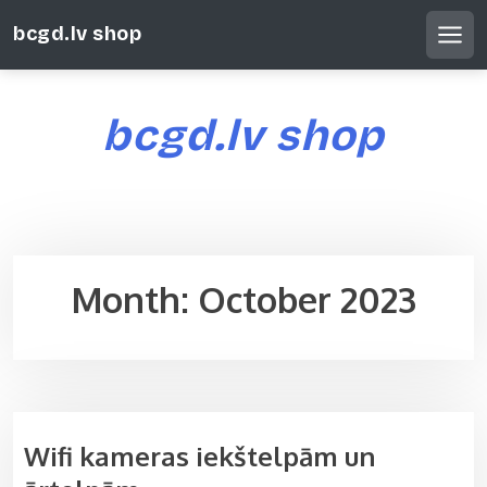
S
bcgd.lv shop
k
MEN
i
p
t
bcgd.lv shop
o
c
o
n
t
e
Month:
October 2023
n
t
Wifi kameras iekštelpām un